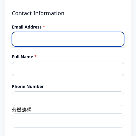
Contact Information
Email Address
*
Full Name
*
Phone Number
分機號碼: